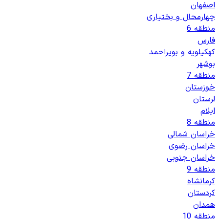
اصفهان
چهارمحال و بختیاری
منطقه 6
فارس
کهکیلویه و بویراحمد
بوشهر
منطقه 7
خوزستان
لرستان
ایلام
منطقه 8
خراسان شمالی
خراسان رضوی
خراسان جنوبی
منطقه 9
کرمانشاه
کردستان
همدان
منطقه 10