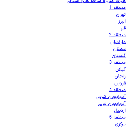
هیات مدیره شاخه های استانی
منطقه 1
تهران
البرز
قم
منطقه 2
مازندران
سمنان
گلستان
منطقه 3
گیلان
زنجان
قزوین
منطقه 4
آذربایجان شرقی
آذربایجان غربی
اردبیل
منطقه 5
مرکزی