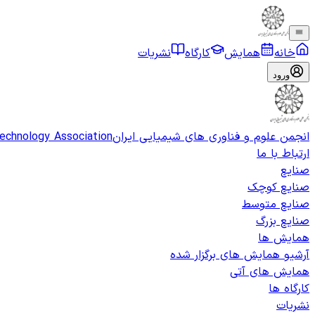
خانه
همایش
کارگاه
نشریات
ورود
انجمن علوم و فناوری های شیمیایی ایران
Technology Association
ارتباط با ما
صنایع
صنایع کوچک
صنایع متوسط
صنایع بزرگ
همایش ها
آرشیو همایش های برگزار شده
همایش های آتی
کارگاه ها
نشریات