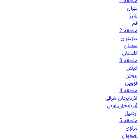
منطقه 1
تهران
البرز
قم
منطقه 2
مازندران
سمنان
گلستان
منطقه 3
گیلان
زنجان
قزوین
منطقه 4
آذربایجان شرقی
آذربایجان غربی
اردبیل
منطقه 5
مرکزی
اصفهان