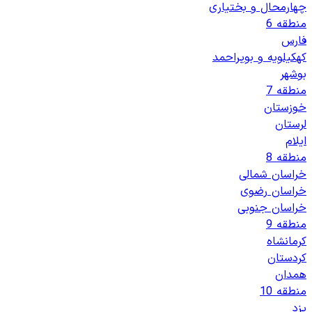
چهارمحال و بختیاری
منطقه 6
فارس
کهکیلویه و بویراحمد
بوشهر
منطقه 7
خوزستان
لرستان
ایلام
منطقه 8
خراسان شمالی
خراسان رضوی
خراسان جنوبی
منطقه 9
کرمانشاه
کردستان
همدان
منطقه 10
یزد