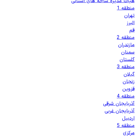
هیات مدیره شاخه های استانی
منطقه 1
تهران
البرز
قم
منطقه 2
مازندران
سمنان
گلستان
منطقه 3
گیلان
زنجان
قزوین
منطقه 4
آذربایجان شرقی
آذربایجان غربی
اردبیل
منطقه 5
مرکزی