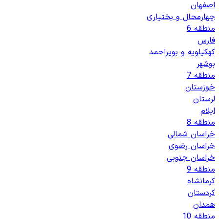
اصفهان
چهارمحال و بختیاری
منطقه 6
فارس
کهکیلویه و بویراحمد
بوشهر
منطقه 7
خوزستان
لرستان
ایلام
منطقه 8
خراسان شمالی
خراسان رضوی
خراسان جنوبی
منطقه 9
کرمانشاه
کردستان
همدان
منطقه 10