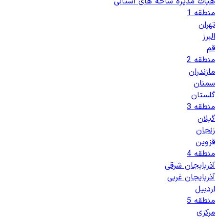
هیات مدیره شاخه های استانی
منطقه 1
تهران
البرز
قم
منطقه 2
مازندران
سمنان
گلستان
منطقه 3
گیلان
زنجان
قزوین
منطقه 4
آذربایجان شرقی
آذربایجان غربی
اردبیل
منطقه 5
مرکزی