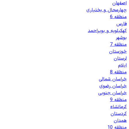
اصفهان
چهارمحال و بختیاری
منطقه 6
فارس
کهکیلویه و بویراحمد
بوشهر
منطقه 7
خوزستان
لرستان
ایلام
منطقه 8
خراسان شمالی
خراسان رضوی
خراسان جنوبی
منطقه 9
کرمانشاه
کردستان
همدان
منطقه 10