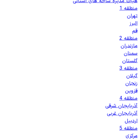
هیات مدیره شاخه های استانی
منطقه 1
تهران
البرز
قم
منطقه 2
مازندران
سمنان
گلستان
منطقه 3
گیلان
زنجان
قزوین
منطقه 4
آذربایجان شرقی
آذربایجان غربی
اردبیل
منطقه 5
مرکزی