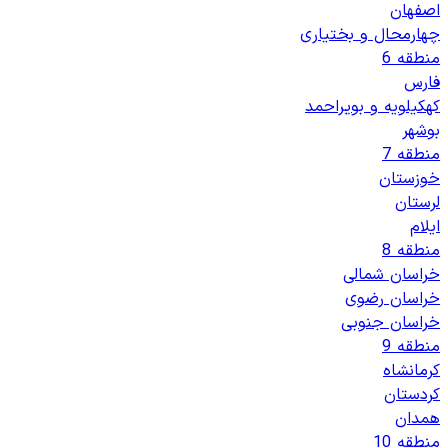
اصفهان
چهارمحال و بختیاری
منطقه 6
فارس
کهکیلویه و بویراحمد
بوشهر
منطقه 7
خوزستان
لرستان
ایلام
منطقه 8
خراسان شمالی
خراسان رضوی
خراسان جنوبی
منطقه 9
کرمانشاه
کردستان
همدان
منطقه 10